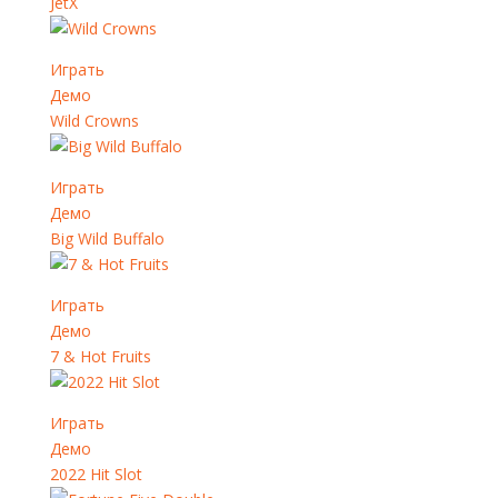
JetX
Играть
Демо
Wild Crowns
Играть
Демо
Big Wild Buffalo
Играть
Демо
7 & Hot Fruits
Играть
Демо
2022 Hit Slot