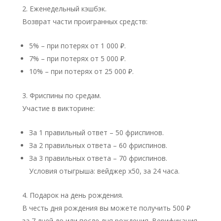
Еженедельный кэшбэк.
Возврат части проигранных средств:
5% – при потерях от 1 000 ₽.
7% – при потерях от 5 000 ₽.
10% – при потерях от 25 000 ₽.
Фриспины по средам.
Участие в викторине:
За 1 правильный ответ – 50 фриспинов.
За 2 правильных ответа – 60 фриспинов.
За 3 правильных ответа – 70 фриспинов.
Условия отыгрыша: вейджер x50, за 24 часа.
Подарок на день рождения.
В честь дня рождения вы можете получить 500 ₽
за 7 дней до или после дня рождения. Верификация