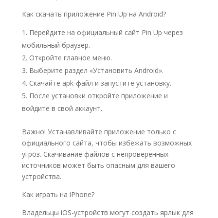
Как скачать приложение Pin Up на Android?
Перейдите на официальный сайт Pin Up через
мобильный браузер.
Откройте главное меню.
Выберите раздел «Установить Android».
Скачайте apk-файл и запустите установку.
После установки откройте приложение и
войдите в свой аккаунт.
Важно! Устанавливайте приложение только с
официального сайта, чтобы избежать возможных
угроз. Скачивание файлов с непроверенных
источников может быть опасным для вашего
устройства.
Как играть на iPhone?
Владельцы iOS-устройств могут создать ярлык для