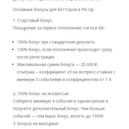
Основные бонусы для бетторов в Pin Up:
Стартовый бонус.
Поощрение за первое пополнение счета в БК:
100% бонус при стандартном депозите.
120% бонус, если пополнение происходит сразу
после регистрации.
Максимальная сумма бонуса — 25 000 ₽,
отыгрыш – коэффициент
x5
на экспресс-ставках с
минимум 3 событиями и коэффициентом от 1.4.
100% бонус на экспрессах.
Соберите минимум 4 события в одном купоне и
получите дополнительный бонус. Чем больше
событий — тем выше бонус, вплоть до 100%!
Бонусы на выходные.