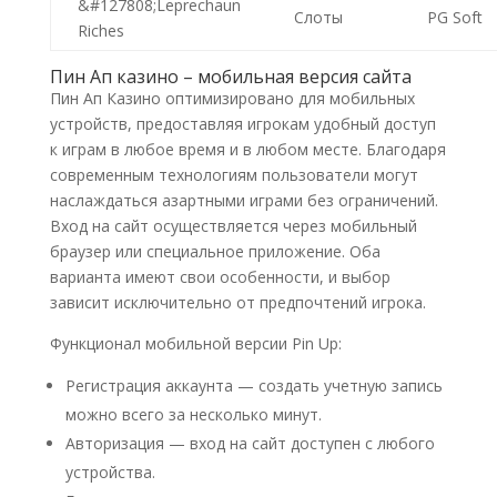
&#127808;Leprechaun
Слоты
PG Soft
Riches
Пин Ап казино – мобильная версия сайта
Пин Ап Казино оптимизировано для мобильных
устройств, предоставляя игрокам удобный доступ
к играм в любое время и в любом месте. Благодаря
современным технологиям пользователи могут
наслаждаться азартными играми без ограничений.
Вход на сайт осуществляется через мобильный
браузер или специальное приложение. Оба
варианта имеют свои особенности, и выбор
зависит исключительно от предпочтений игрока.
Функционал мобильной версии Pin Up:
Регистрация аккаунта — создать учетную запись
можно всего за несколько минут.
Авторизация — вход на сайт доступен с любого
устройства.