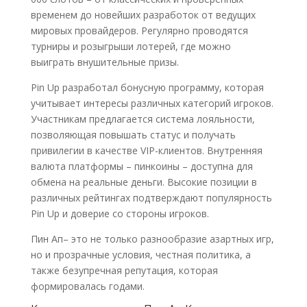
временем до новейших разработок от ведущих
мировых провайдеров. Регулярно проводятся
турниры и розыгрыши лотерей, где можно
выиграть внушительные призы.
Pin Up разработал бонусную программу, которая
учитывает интересы различных категорий игроков.
Участникам предлагается система лояльности,
позволяющая повышать статус и получать
привилегии в качестве VIP-клиентов. Внутренняя
валюта платформы – пинкоины – доступна для
обмена на реальные деньги. Высокие позиции в
различных рейтингах подтверждают популярность
Pin Up и доверие со стороны игроков.
Пин Ап– это не только разнообразие азартных игр,
но и прозрачные условия, честная политика, а
также безупречная репутация, которая
формировалась годами.