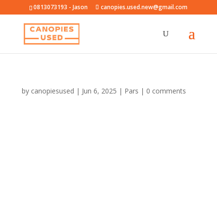
0813073193 - Jason
canopies.used.new@gmail.com
by
canopiesused
|
Jun 6, 2025
|
Pars
|
0 comments