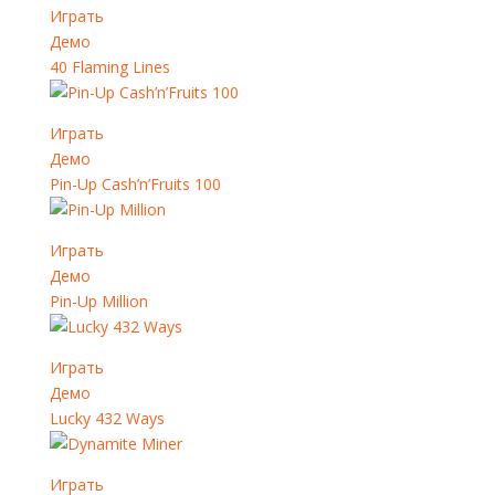
Играть
Демо
40 Flaming Lines
Играть
Демо
Pin-Up Cash’n’Fruits 100
Играть
Демо
Pin-Up Million
Играть
Демо
Lucky 432 Ways
Играть