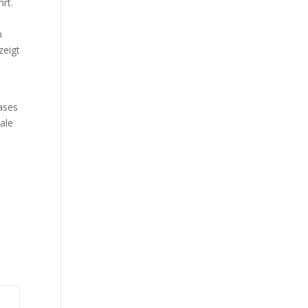
rt.
n
zeigt
ases
ale