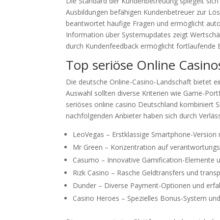
Die Standard der Kundenbetreuung spiegelt sich i
Ausbildungen befähigen Kundenbetreuer zur Lösu
beantwortet häufige Fragen und ermöglicht au
Information über Systemupdates zeigt Wertschät
durch Kundenfeedback ermöglicht fortlaufende 
Top seriöse Online Casino
Die deutsche Online-Casino-Landschaft bietet ein
Auswahl sollten diverse Kriterien wie Game-Por
seriöses online casino Deutschland kombiniert Si
nachfolgenden Anbieter haben sich durch Verläss
LeoVegas – Erstklassige Smartphone-Version 
Mr Green – Konzentration auf verantwortungsv
Casumo – Innovative Gamification-Elemente u
Rizk Casino – Rasche Geldtransfers und tran
Dunder – Diverse Payment-Optionen und erfah
Casino Heroes – Spezielles Bonus-System und