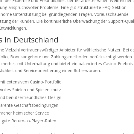
n der Expertise und Freundlichkeit der Mitarbeiter wider. Weitreichen
ng anspruchsvoller Probleme. Eine gut strukturierte FAQ-Sektion
tonome Unterstützung bei grundlegenden Fragen. Vorausschauende
zung der Kunden. Die kontinuierliche Überwachung der Support-Qual
Entwicklungen.
s in Deutschland
e Vielzahl vertrauenswürdiger Anbieter für wählerische Nutzer. Bei d
tfolio, Bonusangebote und Zahlungsmethoden berücksichtigt werden. 
cherheit mit Unterhaltung und bietet ein balanciertes Casino-Erlebnis.
lichkeit und Serviceorientierung einen Ruf erworben.
mit extensivem Casino-Portfolio
olles Spielen und Spielerschutz
nd benutzerfreundliches Design
sparente Geschäftsbedingungen
rener heimischer Service
 gute Return-to-Player-Raten