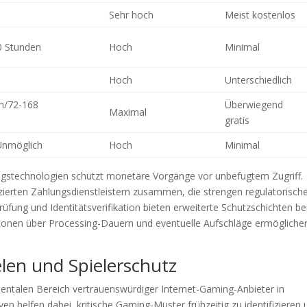
Sehr hoch
Meist kostenlos
0 Stunden
Hoch
Minimal
Hoch
Unterschiedlich
n/72-168
Überwiegend
Maximal
gratis
Unmöglich
Hoch
Minimal
gstechnologien schützt monetäre Vorgänge vor unbefugtem Zugriff.
enzierten Zahlungsdienstleistern zusammen, die strengen regulatorisch
üfung und Identitätsverifikation bieten erweiterte Schutzschichten be
ionen über Processing-Dauern und eventuelle Aufschläge ermögliche
len und Spielerschutz
amentalen Bereich vertrauenswürdiger Internet-Gaming-Anbieter in
ven helfen dabei, kritische Gaming-Muster frühzeitig zu identifizieren