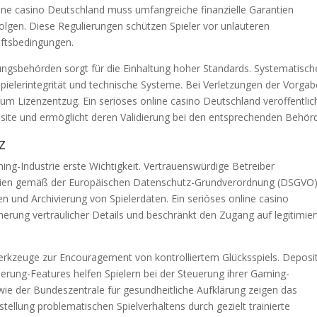
nline casino Deutschland muss umfangreiche finanzielle Garantien
folgen. Diese Regulierungen schützen Spieler vor unlauteren
ftsbedingungen.
ungsbehörden sorgt für die Einhaltung hoher Standards. Systematisch
elerintegrität und technische Systeme. Bei Verletzungen der Vorga
 Lizenzentzug. Ein seriöses online casino Deutschland veröffentlic
bsite und ermöglicht deren Validierung bei den entsprechenden Behör
z
ming-Industrie erste Wichtigkeit. Vertrauenswürdige Betreiber
nien gemäß der Europäischen Datenschutz-Grundverordnung (DSGVO)
en und Archivierung von Spielerdaten. Ein seriöses online casino
herung vertraulicher Details und beschränkt den Zugang auf legitimier
rkzeuge zur Encouragement von kontrolliertem Glücksspiels. Deposi
rung-Features helfen Spielern bei der Steuerung ihrer Gaming-
wie der Bundeszentrale für gesundheitliche Aufklärung zeigen das
stellung problematischen Spielverhaltens durch gezielt trainierte