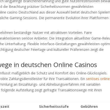
ch langjährige Branchenerfahrung und gute Nutzerrezensionen bewäh
d die Beachtung präziser Sicherheitsnormen gewährleisten
online casino Deutschland aus dieser Auswahl bietet deutschen Spieler
liche Gaming-Sessions. Die permanente Evolution ihrer Plattformen 
lohnen beständige Nutzer mit attraktiven Vorteilen. Faire
akterisieren seriöse Anbieter. Die Integration aktuellster Game-Rele
he Unterhaltung. Flexible Interface-Gestaltungen gewährleisten optim
chtigung deutscher Feiertage und kultureller Präferenzen zeigt die
wege in deutschen Online Casinos
flusst maßgeblich die Schutz und Komfort des Online-Glücksspiels.
bte Zahlungsdienstleister für ihre Transaktionen. Ein
seriöses online
ammlung an Einzahlungs- und Abhebungsverfahren mit variablen
folgende Aufstellung zeigt gefragte Transaktionswege mit ihren
szeit
Sicherheitsstufe
Gebühren