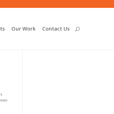
ts
Our Work
Contact Us
rs
unnen