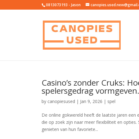
0813073193 - Jason
canopies.used.new@gmail
Casino’s zonder Cruks: Ho
spelersgedrag vormgeven
by
canopiesused
|
Jan 9, 2026
|
spel
De online gokwereld heeft de laatste jaren ee
die op zoek zijn naar meer flexibiliteit en opti
genieten van hun favoriete...